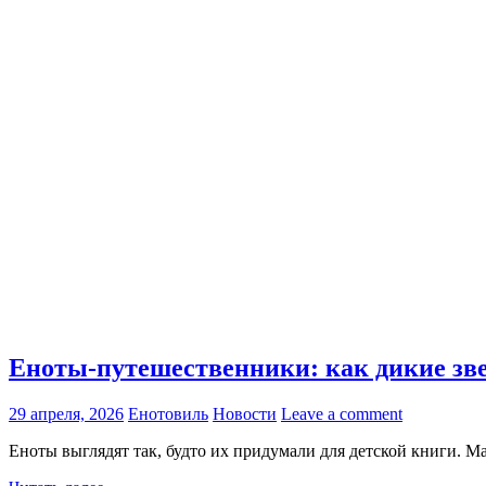
Еноты-путешественники: как дикие зве
29 апреля, 2026
Енотовиль
Новости
Leave a comment
Еноты выглядят так, будто их придумали для детской книги. Ма