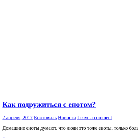
Как подружиться с енотом?
2 апреля, 2017
Енотовиль
Новости
Leave a comment
Домашние еноты думают, что люди это тоже еноты, только боль