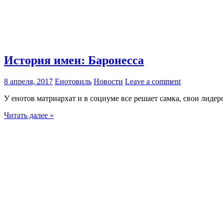
История имен: Баронесса
8 апреля, 2017
Енотовиль
Новости
Leave a comment
У енотов матриархат и в социуме все решает самка, свои лидер
Читать далее »