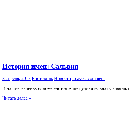
История имен: Сальвия
8 апреля, 2017
Енотовиль
Новости
Leave a comment
В нашем маленьком доме енотов живет удивительная Сальвия, в
Читать далее »