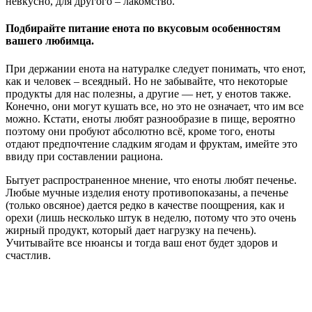
невкусно, для другого – лакомство.
Подбирайте питание енота по вкусовым особенностям
вашего любимца.
При держании енота на натуралке следует понимать, что енот,
как и человек – всеядный. Но не забывайте, что некоторые
продукты для нас полезны, а другие — нет, у енотов также.
Конечно, они могут кушать все, но это не означает, что им все
можно. Кстати, еноты любят разнообразие в пище, вероятно
поэтому они пробуют абсолютно всё, кроме того, еноты
отдают предпочтение сладким ягодам и фруктам, имейте это
ввиду при составлении рациона.
Бытует распространенное мнение, что еноты любят печенье.
Любые мучные изделия еноту противопоказаны, а печенье
(только овсяное) дается редко в качестве поощрения, как и
орехи (лишь несколько штук в неделю, потому что это очень
жирный продукт, который дает нагрузку на печень).
Учитывайте все нюансы и тогда ваш енот будет здоров и
счастлив.