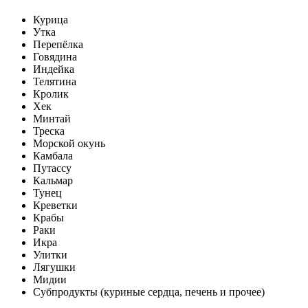
Курица
Утка
Перепёлка
Говядина
Индейка
Телятина
Кролик
Хек
Минтай
Треска
Морской окунь
Камбала
Путассу
Кальмар
Тунец
Креветки
Крабы
Раки
Икра
Улитки
Лягушки
Мидии
Субпродукты (куриные сердца, печень и прочее)