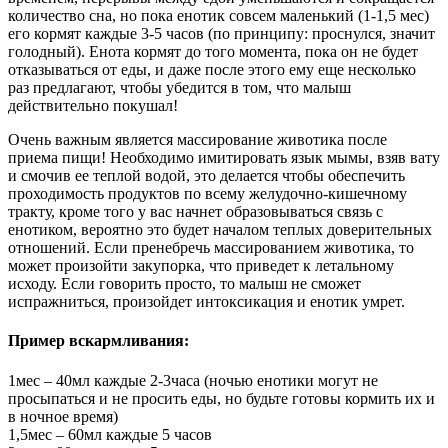
количество сна, но пока енотик совсем маленький (1-1,5 мес)
его кормят каждые 3-5 часов (по принципу: проснулся, значит
голодный). Енота кормят до того момента, пока он не будет
отказываться от еды, и даже после этого ему еще несколько
раз предлагают, чтобы убедится в том, что малыш
действительно покушал!
Очень важным является массирование животика после
приема пищи! Необходимо имитировать язык мымы, взяв вату
и смочив ее теплой водой, это делается чтобы обеспечить
проходимость продуктов по всему желудочно-кишечному
тракту, кроме того у вас начнет образовываться связь с
енотиком, вероятно это будет началом теплых доверительных
отношений. Если пренебречь массированием животика, то
может произойти закупорка, что приведет к летальному
исходу. Если говорить просто, то малыш не сможет
испражниться, произойдет интоксикация и енотик умрет.
Пример вскармливания:
1мес – 40мл каждые 2-3часа (ночью енотики могут не
просыпаться и не просить еды, но будьте готовы кормить их и
в ночное время)
1,5мес – 60мл каждые 5 часов