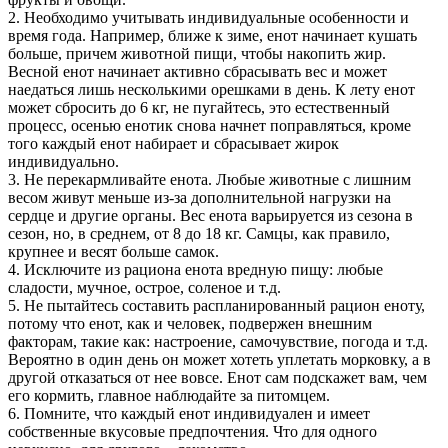
2. Необходимо учитывать индивидуальные особенности и
время года. Например, ближе к зиме, енот начинает кушать
больше, причем животной пищи, чтобы накопить жир.
Весной енот начинает активно сбрасывать вес и может
наедаться лишь несколькими орешками в день. К лету енот
может сбросить до 6 кг, не пугайтесь, это естественный
процесс, осенью енотик снова начнет поправляться, кроме
того каждый енот набирает и сбрасывает жирок
индивидуально.
3. Не перекармливайте енота. Любые животные с лишним
весом живут меньше из-за дополнительной нагрузки на
сердце и другие органы. Вес енота варьируется из сезона в
сезон, но, в среднем, от 8 до 18 кг. Самцы, как правило,
крупнее и весят больше самок.
4. Исключите из рациона енота вредную пищу: любые
сладости, мучное, острое, соленое и т.д.
5. Не пытайтесь составить распланированный рацион еноту,
потому что енот, как и человек, подвержен внешним
факторам, такие как: настроение, самочувствие, погода и т.д.
Вероятно в один день он может хотеть уплетать морковку, а в
другой отказаться от нее вовсе. Енот сам подскажет вам, чем
его кормить, главное наблюдайте за питомцем.
6. Помните, что каждый енот индивидуален и имеет
собственные вкусовые предпочтения. Что для одного