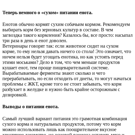
Теперь немного о «сухом» питании енота.
Енотов обычно кормят сухим собачьим кормом. Рекомендуем
выбирать корм без зерновых культур в составе. В чем
загвоздка такого кормления? Казалось бы, все просто: насыпал
три раза в день и енот доволен.
Ветеринары говорят так: если животное сидит на сухом
корме, то ему нельзя давать ничего со стола! Это означает, что
ничем нельзя будет угощать енотика, но как устоять перед
этими моськами? Дело в том, что чем меньше продуктов
кушает енот, тем проще пищеварительной системе.
Вырабатываемые ферменты знают сколько и чего
перерабатывать, но если отходить от диеты, то могут начаться
проблемы с ЖКТ, кроме того не стоит забывать, что корм
разбухает в желудке и нужно быть крайне осторожным с
дозировкой.
Выводы о питании енота.
Самый лучший вариант питания это грамотная комбинация
сухого корма и натуральных продуктов, потому что корм
можно использовать лишь как поощрительное вкусное
хрустящее лакомство, но основой рациона оставить мясо и