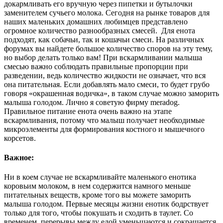
докармливать его вручную через пипетки и бутылочки
заменителем сучьего молока. Сегодня на рынке товаров для
наших маленьких домашних любимцев представлено
огромное количество разнообразных смесей. Для енота
подходят, как собачьи, так и кошачьи смеси. На различных
форумах вы найдете большое количество споров на эту тему,
но выбор делать только вам! При вскармливании малыша
смесью важно соблюдать правильные пропорции при
разведении, ведь количество жидкости не означает, что вся
она питательная. Если добавлять мало смеси, то будет грубо
говоря «окрашенная водичка», в таком случае можно заморить
малыша голодом. Лично я советую фирму meradog.
Правильное питание енота очень важно на этапе
вскармливания, потому что малыш получает необходимые
микроэлементы для формирования костного и мышечного
корсетов.
Важное:
Ни в коем случае не вскармливайте маленького енотика
коровьим молоком, в нем содержится намного меньше
питательных веществ, кроме того вы можете заморить
малыша голодом. Первые месяцы жизни енотик бодрствует
только для того, чтобы покушать и сходить в таулет. Со
временем, перерывы между едой уменьшаются и сокращается