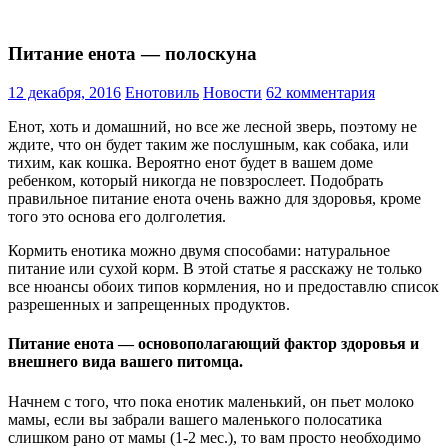
Питание енота — полоскуна
12 декабря, 2016
Енотовиль
Новости
62 комментария
Енот, хоть и домашний, но все же лесной зверь, поэтому не
ждите, что он будет таким же послушным, как собака, или
тихим, как кошка. Вероятно енот будет в вашем доме
ребенком, который никогда не повзрослеет. Подобрать
правильное питание енота очень важно для здоровья, кроме
того это основа его долголетия.
Кормить енотика можно двумя способами: натуральное
питание или сухой корм. В этой статье я расскажу не только
все нюансы обоих типов кормления, но и предоставлю список
разрешенных и запрещенных продуктов.
Питание енота — основополагающий фактор здоровья и
внешнего вида вашего питомца.
Начнем с того, что пока енотик маленький, он пьет молоко
мамы, если вы забрали вашего маленького полосатика
слишком рано от мамы (1-2 мес.), то вам просто необходимо