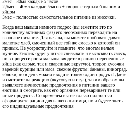
2мес – 80мл каждые 5 часов
2,5мес – 40мл каждые 5часов + творог с тертым бананом и
яйцом
3мес – полностью самостоятельное питание из мисочки.
Когда ваш малыш немного подрос (вы заметите это по
количеству активных фаз) его необходимо переводить на
взрослое питание. Для начала, вы можете пробовать давать
малютке хлеб, смоченный все той же смесью к которой он
привык. Не усердствуйте и помните, что енотам нельзя
мучное. Енотик будет учиться слизывать и высасывать смесь,
но в процессе роста малыша вводите в рацион перепелиные
яйца (как сырые, так и сваренные вкрутую), творог, кусочки
вареной курицы или мяса, свежие фрукты: бананы, виноград,
яблоки, но в день можно вводить только один продукт! Даете
и смотрите на реакцию (вкусовую и стул), таким образом вы
выявляете личностные предпочтения в питании вашего
енотика и смотрите, как его организм переваривает те или
иные продукты. Со временем вы не только полностью
сформируете рацион для вашего питомца, но и будете знать
его индивидуальные предпочтения.