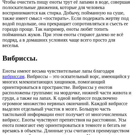
Чтобы очистить пищу еноты трут её лапами в воде, совершая
полоскательные движения, которые для человека
воспринимаются как стирка. Добычу, пойманную на суше,
также имеет смысл «постирать». Если подержать жертву под
водой подольше, она прекращает сопротивляться и съесть ее
гораздо проще. Так например, еноты любят топить
пойманных жуков. При этом еноты стирают далеко не всё
подряд, а в домашних условиях чаще всего просто для
веселья.
Вибриссы.
Еноты имеют весьма чувствительные лапы благодаря
вибриссам
. Вибриссы – это осязательный ворс, имеющийся у
многих млекопитающих хищников, помогающий
ориентироваться в пространстве. Вибриссы у енотов
расположены группами: на мордочке, нижней части живота и
груди, а также на лапах. К одной вибриссе подключено
огромное множество нервных окончаний. Каждой вибриссе
выделен отдельный участок в мозге. Большую часть
тактильной информации енот получает от многочисленных
вибрисс. Еноты чувствуют препятствия на расстоянии. Усы
енота помогают ему ориентироваться в темноте и бегать не
врезаясь в объекты. Длинные усы считаются преимуществом