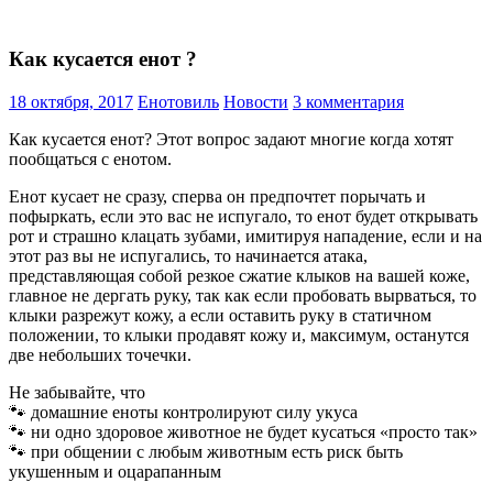
Как кусается енот ?
18 октября, 2017
Енотовиль
Новости
3 комментария
Как кусается енот? Этот вопрос задают многие когда хотят
пообщаться с енотом.
Енот кусает не сразу, сперва он предпочтет порычать и
пофыркать, если это вас не испугало, то енот будет открывать
рот и страшно клацать зубами, имитируя нападение, если и на
этот раз вы не испугались, то начинается атака,
представляющая собой резкое сжатие клыков на вашей коже,
главное не дергать руку, так как если пробовать вырваться, то
клыки разрежут кожу, а если оставить руку в статичном
положении, то клыки продавят кожу и, максимум, останутся
две небольших точечки.
Не забывайте, что
🐾 домашние еноты контролируют силу укуса
🐾 ни одно здоровое животное не будет кусаться «просто так»
🐾 при общении с любым животным есть риск быть
укушенным и оцарапанным